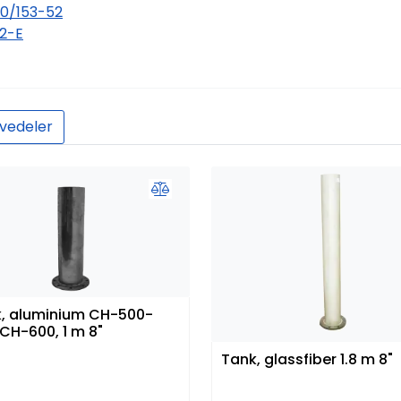
0/153-52
2-E
vedeler
, aluminium CH-500-
 CH-600, 1 m 8"
Tank, glassfiber 1.8 m 8"