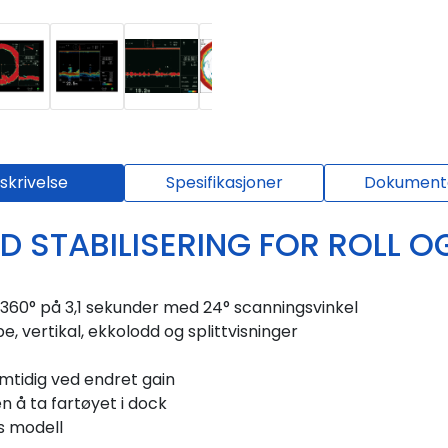
skrivelse
Spesifikasjoner
Dokumenta
 STABILISERING FOR ROLL O
360° på 3,1 sekunder med 24° scanningsvinkel
ope, vertikal, ekkolodd og splittvisninger
amtidig ved endret gain
 å ta fartøyet i dock
s modell