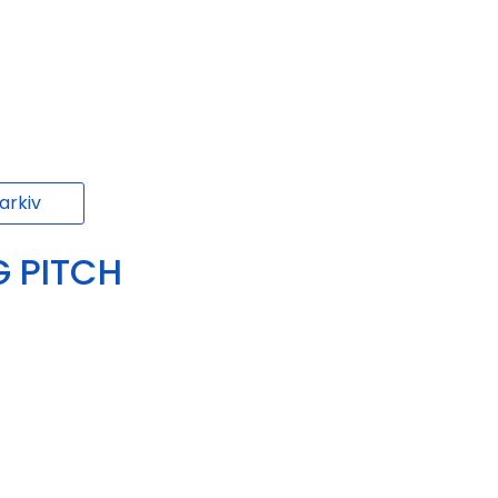
rkiv
G PITCH