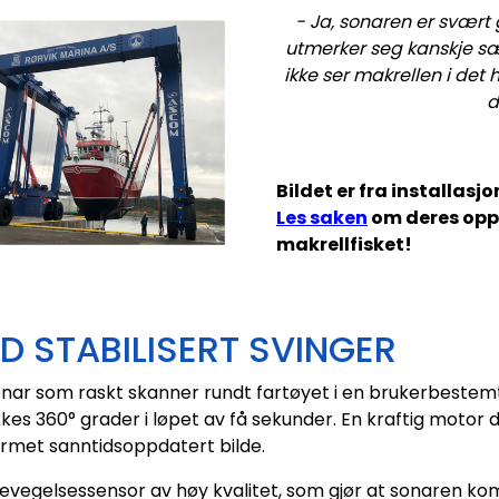
- Ja, sonaren er svært
utmerker seg kanskje sær
ikke ser makrellen i det
d
Bildet er fra installas
Les saken
om deres opp
makrellfisket!
D STABILISERT SVINGER
ar som raskt skanner rundt fartøyet i en brukerbestemt 
kkes 360° grader i løpet av få sekunder. En kraftig motor
rmet sanntidsoppdatert bilde.
evegelsessensor av høy kvalitet, som gjør at sonaren komp