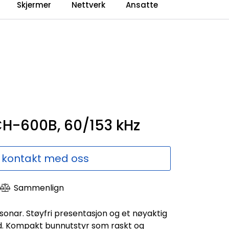
0
Skjermer
Nettverk
Ansatte
Language
Forhandlerweb
Sammenlign
CH-600B, 60/153 kHz
 kontakt med oss
Sammenlign
sonar. Støyfri presentasjon og et nøyaktig
ld. Kompakt bunnutstyr som raskt og