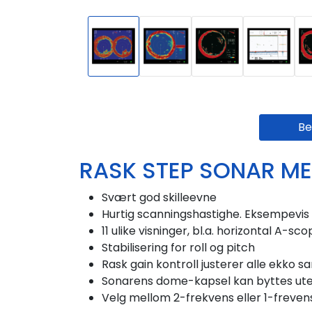
Be
RASK STEP SONAR MED
Svært god skilleevne
Hurtig scanningshastighe. Eksempevis 
11 ulike visninger, bl.a. horizontal A-sc
Stabilisering for roll og pitch
Rask gain kontroll justerer alle ekko s
Sonarens dome-kapsel kan byttes uten
Velg mellom 2-frekvens eller 1-freven