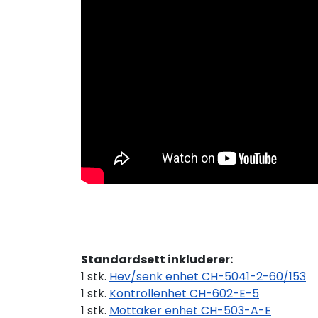
Standardsett inkluderer:
1 stk.
Hev/senk enhet CH-5041-2-60/153
1 stk.
Kontrollenhet CH-602-E-5
1 stk.
Mottaker enhet CH-503-A-E