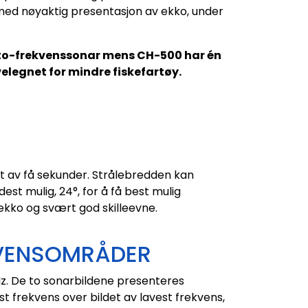
n med nøyaktig presentasjon av ekko, under
n to-frekvenssonar mens CH-500 har én
 velegnet for mindre fiskefartøy.
t av få sekunder. Strålebredden kan
dest mulig, 24°, for å få best mulig
ekko og svært god skilleevne.
KVENSOMRÅDER
z. De to sonarbildene presenteres
 frekvens over bildet av lavest frekvens,