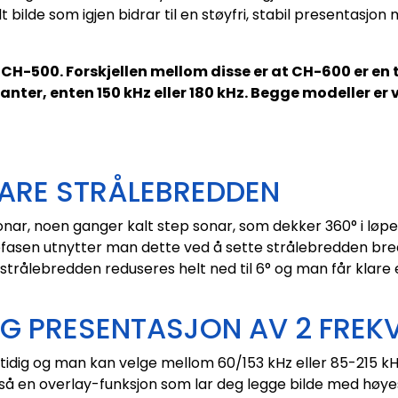
 bilde som igjen bidrar til en støyfri, stabil presentasjo
 CH-500. Forskjellen mellom disse er at CH-600 er e
ianter, enten 150 kHz eller 180 kHz. Begge modeller er
ARE STRÅLEBREDDEN
ar, noen ganger kalt step sonar, som dekker 360° i løpe
 I letefasen utnytter man dette ved å sette strålebredden bre
strålebredden reduseres helt ned til 6° og man får klare 
IG PRESENTASJON AV 2 FRE
dig og man kan velge mellom 60/153 kHz eller 85-215 kH
så en overlay-funksjon som lar deg legge bilde med høyest