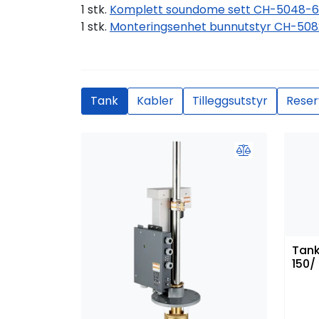
1 stk.
Komplett soundome sett CH-5048-6
1 stk.
Monteringsenhet bunnutstyr CH-508
Tank
Kabler
Tilleggsutstyr
Reser
Tank
150/