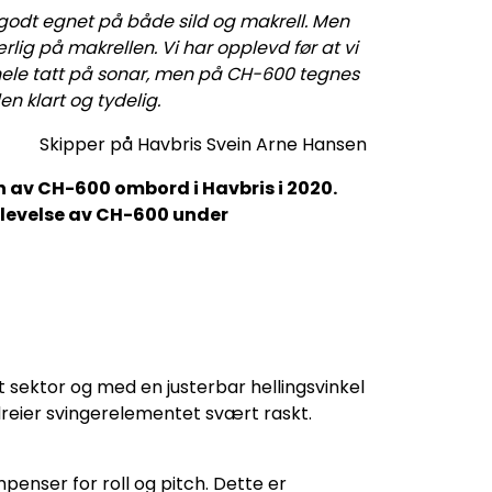
 godt egnet på både sild og makrell. Men
lig på makrellen. Vi har opplevd før at vi
 hele tatt på sonar, men på CH-600 tegnes
en klart og tydelig.
Skipper på Havbris Svein Arne Hansen
jon av CH-600 ombord i Havbris i 2020.
levelse av CH-600 under
sektor og med en justerbar hellingsvinkel
 dreier svingerelementet svært raskt.
enser for roll og pitch. Dette er