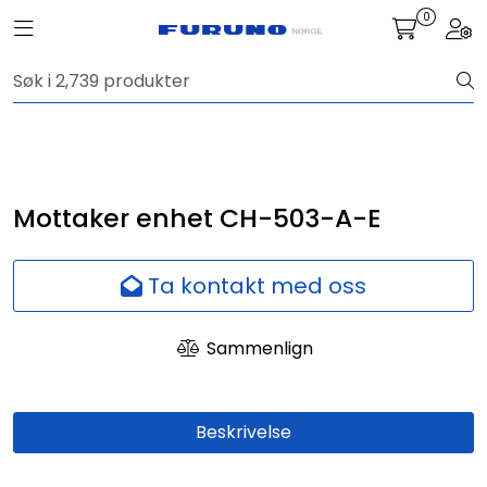
Skip to main content
0
Toggle navigation
Togg
Navigasjon
Kommunikasjon
Fiskeleting
Mottaker enhet CH-503-A-E
Survey
Ta kontakt med oss
Digitale tjenester
Sammenlign
Kamera
Beskrivelse
Skjermer