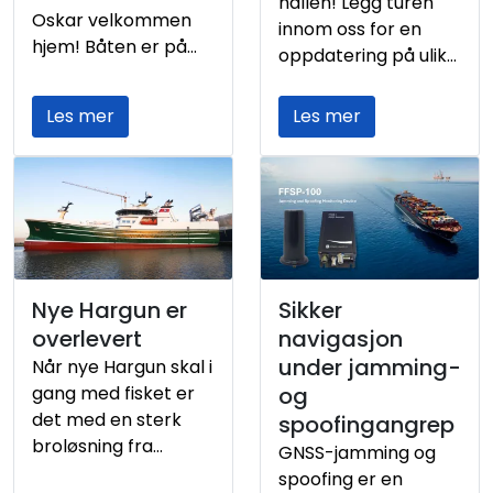
hallen! Legg turen
Oskar velkommen
Nettverk
innom oss for en
hjem! Båten er på
oppdatering på ulike
vei til sin
Ansatte
varianter av
hjemmehavn i
bropakker for et
Les mer
Les mer
Lofoten, fra
effektitv fiskeri.
Vestværftet i Hvide
Tradisjonen tro er
Sande i Danmark.
standen fylt til
Med moderne
randen og vi
løsninger for både
demonstrerer et
not- og
bredt utvalg av våre
snurrevadfiske er
løsninger gjennom
Nye Hargun er
Sikker
fartøyet rigget for et
hele messen. Også i
overlevert
navigasjon
fleksibelt helårsfiske,
år inviterer vi til
støttet av en solid
under jamming-
Når nye Hargun skal i
kundekveld på DIGS
utstyrspakke fra
gang med fisket er
og
på messens første
Furuno. Vi gratulerer
det med en sterk
spoofingangrep
dag, tirsdag 18.
rederi og mannskap
broløsning fra
august. Vi håper
GNSS-jamming og
med nybygget!
Furuno, for et
mange tar turen!
spoofing er en