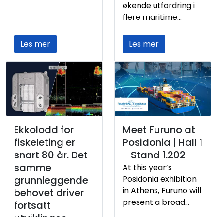
moderne pelagisk
økende utfordring i
fiskeri. BlueBridge™
flere maritime
sentraliserer
områder. Når
skjermstyringen og
satellittsignalene
Les mer
Les mer
systembetjeningen
forstyrres eller
og de nyeste
manipuleres, kan
TimeZero
konsekvensene bli
Professional
feil posisjonering,
integrasjonene er
redusert
klar til bruk. Sammen
situasjonsforståelse
med et bredt utvalg
og økt
Ekkolodd for
Meet Furuno at
sonarer og ekkolodd
navigasjonsrisiko.
fiskeleting er
Posidonia | Hall 1
gir dette gode
Furuno tilbyr
snart 80 år. Det
- Stand 1.202
forutsetninger for
løsninger som
effektiv fiskeleting,
samme
At this year’s
oppdager og varsler
god
grunnleggende
Posidonia exhibition
om slike hendelser,
situasjonsforståelse
in Athens, Furuno will
behovet driver
samtidig som
og høy
present a broad
fartøyets
fortsatt
driftssikkerhet
portfolio of
navigasjonssystemer