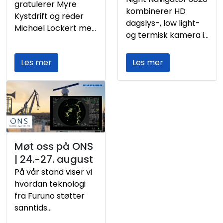
gratulerer Myre
kombinerer HD
de tre
Kystdrift og reder
dagslys-, low light-
fiskemetodene og
Michael Lockert med
og termisk kamera i
kravene til effektiv
overleveringen av
en gyro-stabilisert
operasjon året
Kapp Linné, verdens
plattform. Med stabil
rundt.
Les mer
Les mer
første
visning, bred oversikt
kombinasjonsfartøy
og fleksible
for både hvitfisk og
visningsoppsett gir
oppdrett.
systemet visuell
støtte ved
observasjon både
under seilas og
Møt oss på ONS
fiskeri – dag og natt.
| 24.-27. august
På vår stand viser vi
hvordan teknologi
fra Furuno støtter
sanntids
kystovervåkning og