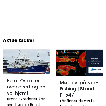
Skip to main content
Navigasjon
Kommunikasjon
Aktueltsaker
Fiskeleting
Survey
Digitale tjenester
Bernt Oskar er
Møt oss på Nor-
Kamera
overlevert og på
Fishing | Stand
vei hjem!
F-547
Skjermer
Kransvikrederiet kan
I år finner du oss i F-
snart ønske Bernt