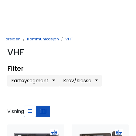
Skip to main content
Navigasjon
Forsiden
Kommunikasjon
VHF
Kommunikasjon
VHF
Fiskeleting
Filter
Survey
Fartøysegment
Krav/klasse
Digitale tjenester
Kamera
Visning
Skjermer