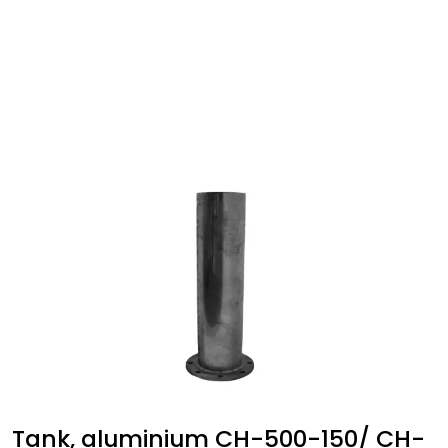
Skip to main content
Navigasjon
Kommunikasjon
Fiskeleting
Survey
Digitale tjenester
Kamera
Skjermer
Tank, aluminium CH-500-150/ CH-