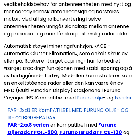
vedlikeholdsbehov for antenneenheten med nytt og
mer aerodynamisk antennedesign og børsteløs
motor. Med all signalkonvertering i selve
antenneenheten unngås signaltap mellom antenne
og prosessor og man får skarpest mulig radarbilde.
Automatisk støyelimineringsfunksjon, «ACE –
Automatic Clutter Elimination», som enkelt skrus av
eller på. Raskere «target aquiring» har forbedret
«target tracking» funksjonen med stabil sporing også
av hurtiggående fartøy. Modellen kan installeres som
en enkeltstående radar eller den kan være én av
MFD (Multi Function Display) stasjonene i Furuno
Voyager INS. Kompatibel med
Furuno olje
- og
Isradar.
FAR-2xx8 ER KomPATILBEL MED FURUNO OLJE- OG
IS- og BØLGERADAR
FAR-2xx8 serien
er kompatibel med
Furuno
Oljeradar FOIL-200
,
Furuno Isradar FICE-100
og