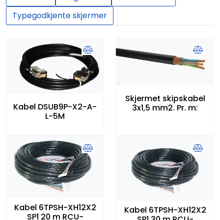
Typegodkjente skjermer
Skjermet skipskabel
Kabel DSUB9P-X2-A-
3x1,5 mm2. Pr. m:
L-5M
Kabel 6TPSH-XH12X2
Kabel 6TPSH-XH12X2
SP1 20 m RCU-
SP1 30 m RCU-