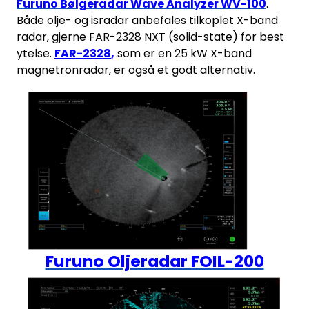
Furuno Bølgeradar Wave Analyzer WV-100
.
Både olje- og isradar anbefales tilkoplet X-band
radar, gjerne FAR-2328 NXT (solid-state) for best
ytelse.
FAR-2328
,
som er en 25 kW X-band
magnetronradar, er også et godt alternativ.
Furuno Oljeradar FOIL-200