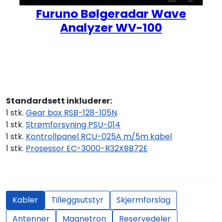
Furuno Bølgeradar Wave
Analyzer WV-100
Standardsett inkluderer:
1 stk.
Gear box RSB-128-105N
1 stk.
Strømforsyning PSU-014
1 stk.
Kontrollpanel RCU-025A m/5m kabel
1 stk.
Prosessor EC-3000-R32XBB72E
Kabler
Tilleggsutstyr
Skjermforslag
Antenner
Magnetron
Reservedeler