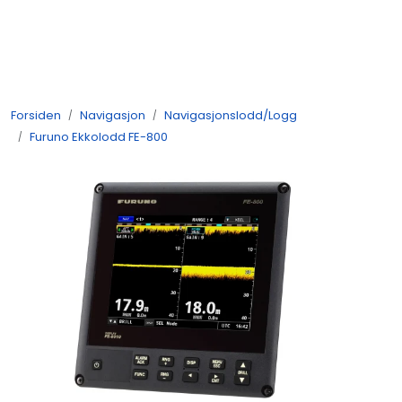
Skip to main content
Navigasjon
Forsiden
Navigasjon
Navigasjonslodd/Logg
Kommunikasjon
Furuno Ekkolodd FE-800
Fiskeleting
Survey
Digitale tjenester
Kamera
Skjermer