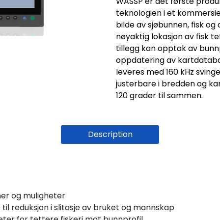
WASSP er det første produk
teknologien i et kommersiel
bilde av sjøbunnen, fisk og
nøyaktig lokasjon av fisk t
tillegg kan opptak av bunn
oppdatering av kartdatabas
leveres med 160 kHz svinger
justerbare i bredden og ka
120 grader til sammen.
Description
er og muligheter
til reduksjon i slitasje av bruket og mannskap
ter for tettere fiskeri mot bunnprofil