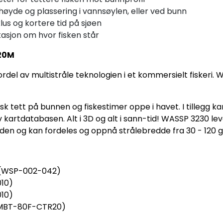
 høyde og plassering i vannsøylen, eller ved bunn
lus og kortere tid på sjøen
kasjon om hvor fisken står
/20M
del av multistråle teknologien i et kommersielt fiskeri. W
fisk tett på bunnen og fiskestimer oppe i havet. I tillegg 
kartdatabasen. Alt i 3D og alt i sann-tid! WASSP 3230 le
edden og kan fordeles og oppnå strålebredde fra 30 - 120 
 (WSP-002-042)
10)
10)
WMBT-80F-CTR20)