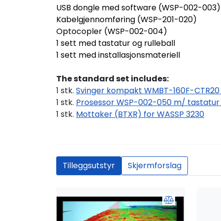
USB dongle med software (WSP-002-003)
Kabelgjennomføring (WSP-201-020)
Optocopler (WSP-002-004)
1 sett med tastatur og rulleball
1 sett med installasjonsmateriell
The standard set includes:
1 stk.
Svinger kompakt WMBT-160F-CTR20 
1 stk.
Prosessor WSP-002-050 m/ tastatur o
1 stk.
Mottaker (BTXR) for WASSP 3230
Tilleggsutstyr
Skjermforslag