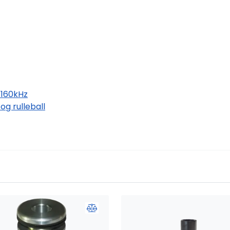
160kHz
g rulleball