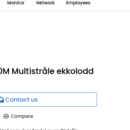
0
Monitor
Network
Employees
Language
Dealerweb
Compare
M Multistråle ekkolodd
Contact us
Compare