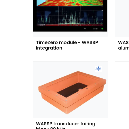
TimeZero module - WASSP
WASS
integration
alum
WASSP transducer fairing