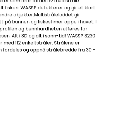
tet som drar fordel av multistråle
t fiskeri. WASSP detekterer og gir et klart
 andre objekter.Multistråleloddet gir
ett på bunnen og fiskestimer oppe i havet. I
profilen og bunnhardheten utføres for
en. Alt i 3D og alt i sann-tid! WASSP 3230
 med 112 enkeltstråler. Strålene er
n fordeles og oppnå strålebredde fra 30 -