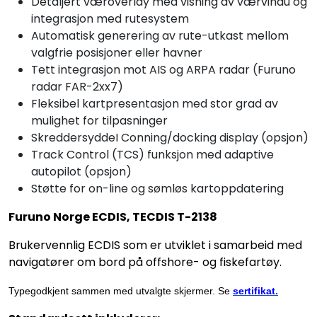
Detaljert væroverlay med visning av værvindu og
integrasjon med rutesystem
Automatisk generering av rute-utkast mellom
valgfrie posisjoner eller havner
Tett integrasjon mot AIS og ARPA radar (Furuno
radar FAR-2xx7)
Fleksibel kartpresentasjon med stor grad av
mulighet for tilpasninger
SkreddersyddeI Conning/docking display (opsjon)
Track Control (TCS) funksjon med adaptive
autopilot (opsjon)
Støtte for on-line og sømløs kartoppdatering
Furuno Norge ECDIS, TECDIS T-2138
Brukervennlig ECDIS som er utviklet i samarbeid med
navigatører om bord på offshore- og fiskefartøy.
Typegodkjent sammen med utvalgte skjermer. Se
sertifikat
.