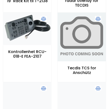
radar overlay for
19" Rack Kit til T-2138
TECDIS
Kontrollenhet RCU-
018-E FEA-2107
Tecdis TCS for
Anschütz