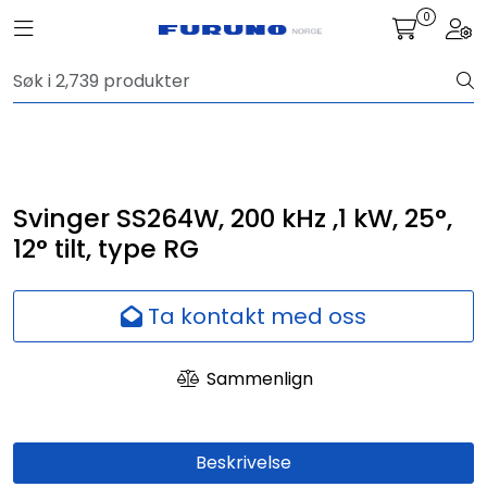
Skip to main content
0
Toggle navigation
Togg
Navigasjon
Kommunikasjon
Fiskeleting
Svinger SS264W, 200 kHz ,1 kW, 25°,
12° tilt, type RG
Survey
Ta kontakt med oss
Digitale tjenester
Sammenlign
Kamera
Skjermer
Beskrivelse