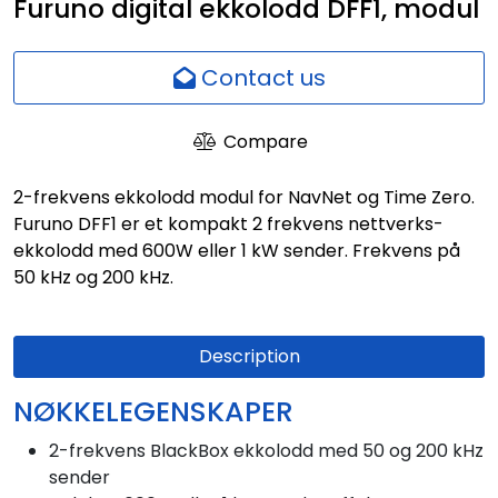
Furuno digital ekkolodd DFF1, modul
Network
Contact us
Employees
Compare
2-frekvens ekkolodd modul for NavNet og Time Zero.
Furuno DFF1 er et kompakt 2 frekvens nettverks-
ekkolodd med 600W eller 1 kW sender. Frekvens på
50 kHz og 200 kHz.
Description
NØKKELEGENSKAPER
2-frekvens BlackBox ekkolodd med 50 og 200 kHz
sender