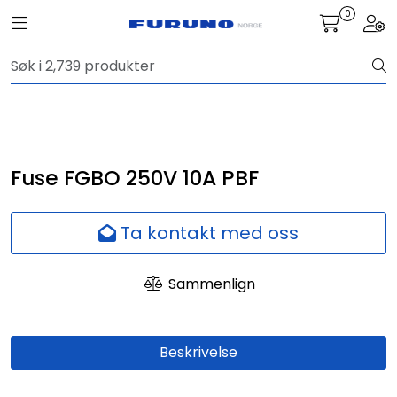
Skip to main content
0
Toggle navigation
Togg
Navigasjon
Kommunikasjon
Fiskeleting
Fuse FGBO 250V 10A PBF
Survey
Ta kontakt med oss
Digitale tjenester
Sammenlign
Kamera
Beskrivelse
Skjermer