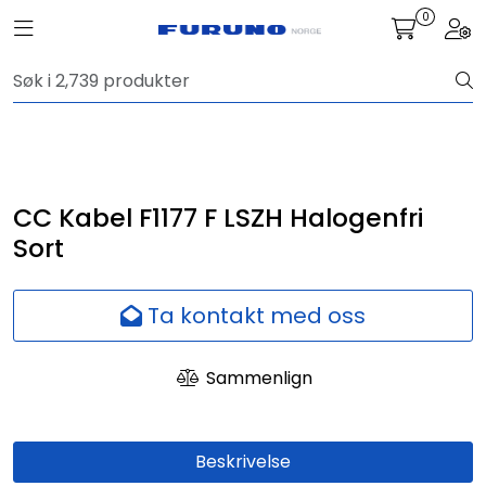
Skip to main content
0
Toggle navigation
Togg
Navigasjon
Kommunikasjon
Fiskeleting
CC Kabel F1177 F LSZH Halogenfri
Sort
Survey
Ta kontakt med oss
Digitale tjenester
Sammenlign
Kamera
Skjermer
Beskrivelse