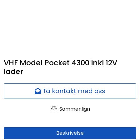
Skip to main content
Navigasjon
Kommunikasjon
Fiskeleting
VHF Model Pocket 4300 inkl 12V
lader
Survey
Ta kontakt med oss
Digitale tjenester
Sammenlign
Kamera
Skjermer
Beskrivelse