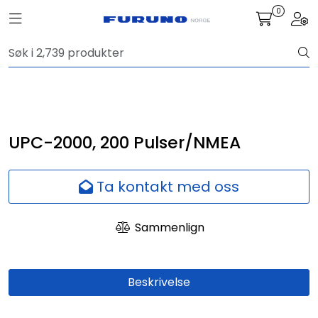
Skip to main content
0
Toggle navigation
Togg
Navigasjon
Kommunikasjon
Fiskeleting
UPC-2000, 200 Pulser/NMEA
Survey
Ta kontakt med oss
Digitale tjenester
Sammenlign
Kamera
Beskrivelse
Skjermer