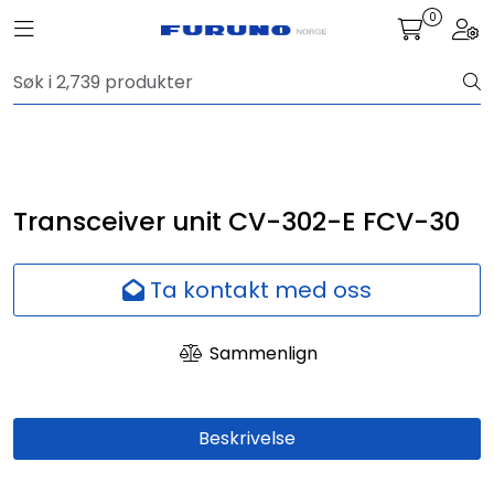
Skip to main content
0
Toggle navigation
Togg
Navigasjon
Kommunikasjon
Fiskeleting
Transceiver unit CV-302-E FCV-30
Survey
Ta kontakt med oss
Digitale tjenester
Sammenlign
Kamera
Beskrivelse
Skjermer