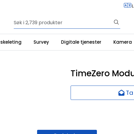
iskeleting
Survey
Digitale tjenester
Kamera
TimeZero Modu
Ta