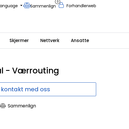
0
Language
Forhandlerweb
Sammenlign
Skjermer
Nettverk
Ansatte
l - Værrouting
 kontakt med oss
Sammenlign