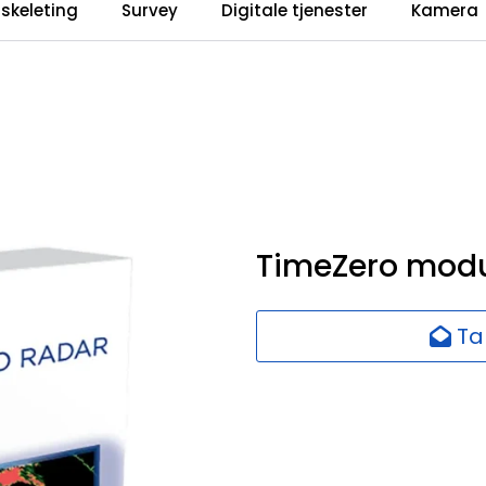
iskeleting
Survey
Digitale tjenester
Kamera
TimeZero modu
Ta