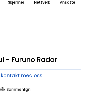
0
Skjermer
Nettverk
Ansatte
Language
Forhandlerweb
Sammenlign
l - Furuno Radar
 kontakt med oss
Sammenlign