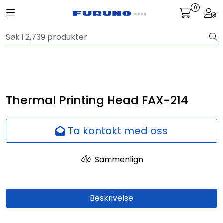
Skip to main content
0
Toggle navigation
Togg
Navigasjon
Kommunikasjon
Fiskeleting
Thermal Printing Head FAX-214
Survey
Ta kontakt med oss
Digitale tjenester
Sammenlign
Kamera
Beskrivelse
Skjermer