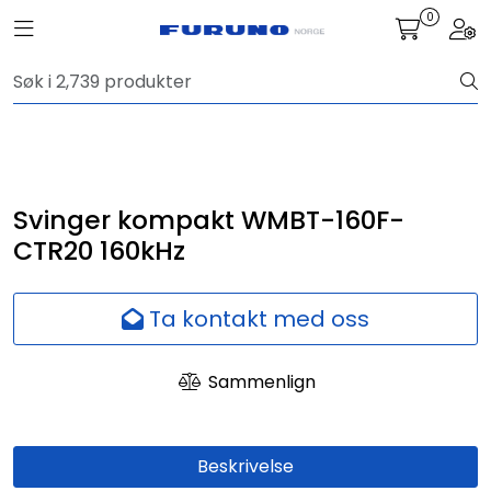
Skip to main content
0
Toggle navigation
Togg
Navigasjon
Kommunikasjon
Fiskeleting
Svinger kompakt WMBT-160F-
CTR20 160kHz
Survey
Ta kontakt med oss
Digitale tjenester
Sammenlign
Kamera
Skjermer
Beskrivelse