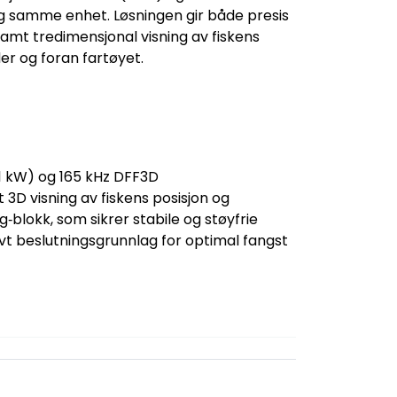
 og samme enhet. Løsningen gir både presis
mt tredimensjonal visning av fiskens
er og foran fartøyet.
1 kW) og 165 kHz DFF3D
3D visning av fiskens posisjon og
‑blokk, som sikrer stabile og støyfrie
ektivt beslutningsgrunnlag for optimal fangst