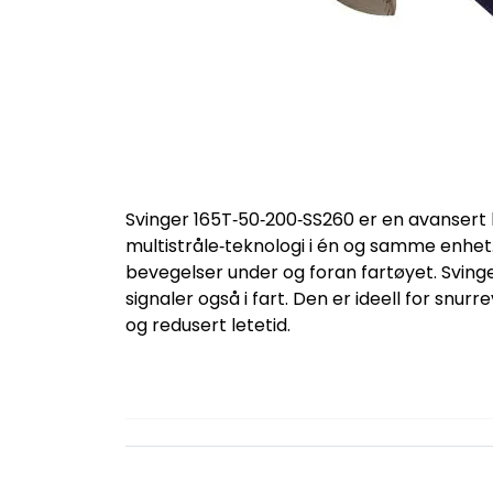
Svinger 165T‑50‑200‑SS260 er en avansert
multistråle‑teknologi i én og samme enhet.
bevegelser under og foran fartøyet. Svinger
signaler også i fart. Den er ideell for snurr
og redusert letetid.