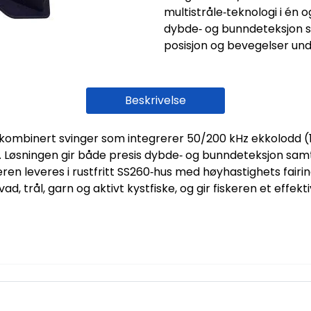
multistråle‑teknologi i én
dybde‑ og bunndeteksjon sa
posisjon og bevegelser und
Beskrivelse
 kombinert svinger som integrerer 50/200 kHz ekkolodd (
 Løsningen gir både presis dybde‑ og bunndeteksjon samt 
en leveres i rustfritt SS260‑hus med høyhastighets fairing
evad, trål, garn og aktivt kystfiske, og gir fiskeren et eff