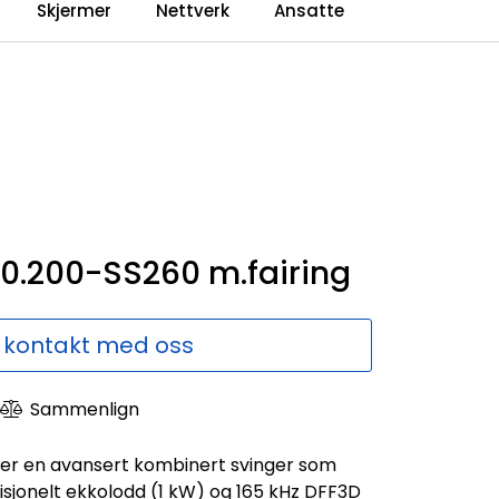
0
Skjermer
Nettverk
Ansatte
Language
Forhandlerweb
Sammenlign
0.200-SS260 m.fairing
 kontakt med oss
Sammenlign
 er en avansert kombinert svinger som
isjonelt ekkolodd (1 kW) og 165 kHz DFF3D