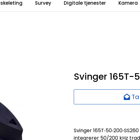
iskeleting
Survey
Digitale tjenester
Kamera
Svinger 165T-5
Ta
Svinger 165T‑50‑200‑SS260
integrerer 50/200 kHz trad