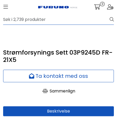
Skip to main content
0
Toggle navigation
Togg
Navigasjon
Kommunikasjon
Fiskeleting
Strømforsynings Sett 03P9245D FR-
21X5
Survey
Ta kontakt med oss
Digitale tjenester
Sammenlign
Kamera
Skjermer
Beskrivelse