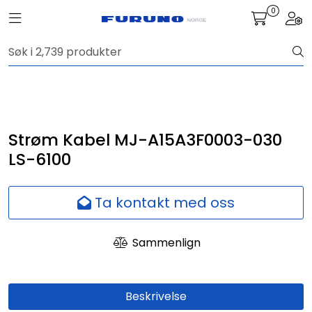
Skip to main content
0
Toggle navigation
Togg
Navigasjon
Kommunikasjon
Fiskeleting
Strøm Kabel MJ-A15A3F0003-030
LS-6100
Survey
Ta kontakt med oss
Digitale tjenester
Sammenlign
Kamera
Skjermer
Beskrivelse