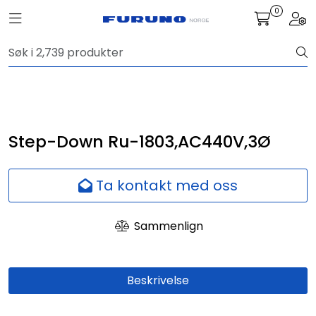
Skip to main content
0
Toggle navigation
Togg
Navigasjon
Kommunikasjon
Fiskeleting
Step-Down Ru-1803,AC440V,3Ø
Survey
Ta kontakt med oss
Digitale tjenester
Sammenlign
Kamera
Beskrivelse
Skjermer