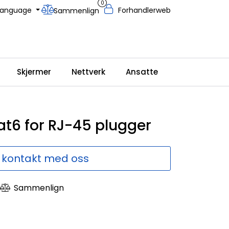
0
Language
Forhandlerweb
Sammenlign
Skjermer
Nettverk
Ansatte
at6 for RJ-45 plugger
 kontakt med oss
Sammenlign