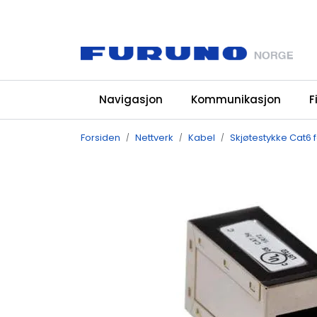
Skip to main content
Navigasjon
Kommunikasjon
F
Forsiden
Nettverk
Kabel
Skjøtestykke Cat6 