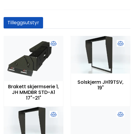
Tilleggsutstyr
Solskjerm JH19TSV,
Brakett skjermserie 1,
19"
JH MMDBR STD-A1
17"-21"