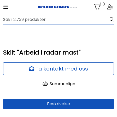
Skip to main content
0
Toggle navigation
Togg
Navigasjon
Kommunikasjon
Fiskeleting
Skilt "Arbeid i radar mast"
Survey
Ta kontakt med oss
Digitale tjenester
Sammenlign
Kamera
Beskrivelse
Skjermer