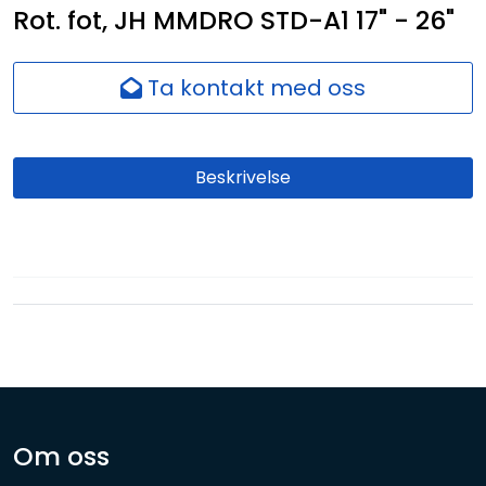
Rot. fot, JH MMDRO STD-A1 17" - 26"
Nettverk
Ansatte
Ta kontakt med oss
Beskrivelse
Om oss