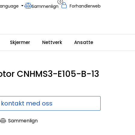
0
Language
Forhandlerweb
Sammenlign
Skjermer
Nettverk
Ansatte
otor CNHMS3-E105-B-13
 kontakt med oss
Sammenlign