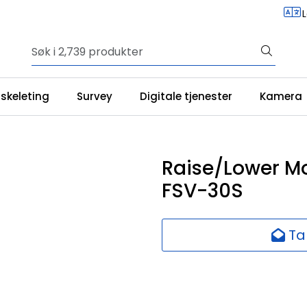
iskeleting
Survey
Digitale tjenester
Kamera
Raise/Lower M
FSV-30S
Ta