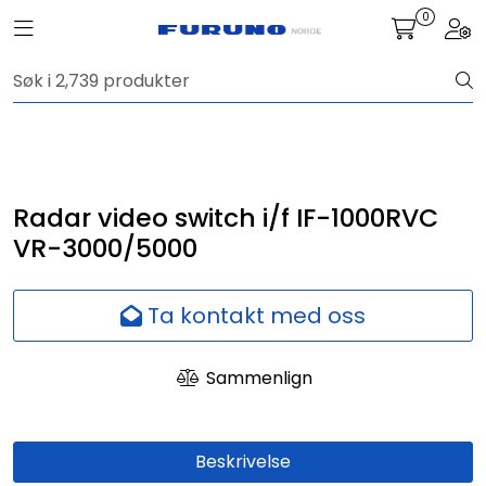
Skip to main content
0
Toggle navigation
Togg
Navigasjon
Kommunikasjon
Fiskeleting
Radar video switch i/f IF-1000RVC
VR-3000/5000
Survey
Ta kontakt med oss
Digitale tjenester
Sammenlign
Kamera
Skjermer
Beskrivelse