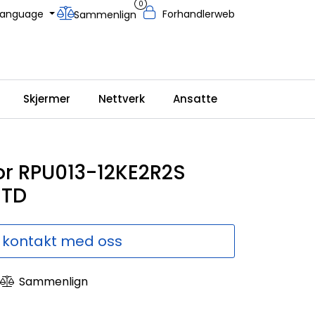
0
Language
Forhandlerweb
Sammenlign
Skjermer
Nettverk
Ansatte
or RPU013-12KE2R2S
STD
 kontakt med oss
Sammenlign