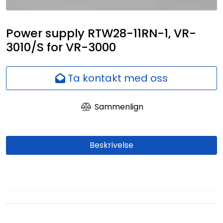
Nettverk
Power supply RTW28-11RN-1, VR-
Ansatte
3010/S for VR-3000
Ta kontakt med oss
Sammenlign
Beskrivelse