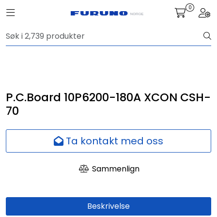
Skip to main content
0
Toggle navigation
Togg
Navigasjon
Kommunikasjon
Fiskeleting
P.C.Board 10P6200-180A XCON CSH-
70
Survey
Ta kontakt med oss
Digitale tjenester
Sammenlign
Kamera
Skjermer
Beskrivelse