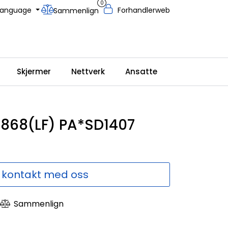
0
Language
Forhandlerweb
Sammenlign
Skjermer
Nettverk
Ansatte
0868(LF) PA*SD1407
 kontakt med oss
Sammenlign