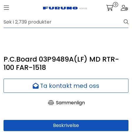
Skip to main content
0
Toggle navigation
Togg
Navigasjon
Kommunikasjon
Fiskeleting
P.C.Board 03P9489A(LF) MD RTR-
100 FAR-1518
Survey
Ta kontakt med oss
Digitale tjenester
Sammenlign
Kamera
Skjermer
Beskrivelse