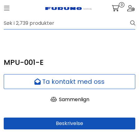
Skip to main content
0
Toggle navigation
Togg
Navigasjon
Kommunikasjon
Fiskeleting
MPU-001-E
Survey
Ta kontakt med oss
Digitale tjenester
Sammenlign
Kamera
Beskrivelse
Skjermer