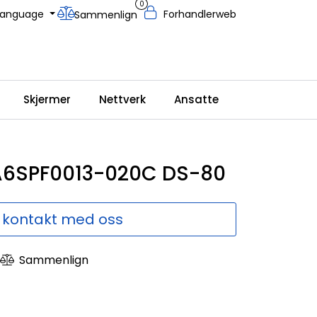
0
Language
Forhandlerweb
Sammenlign
Skjermer
Nettverk
Ansatte
A6SPF0013-020C DS-80
 kontakt med oss
Sammenlign