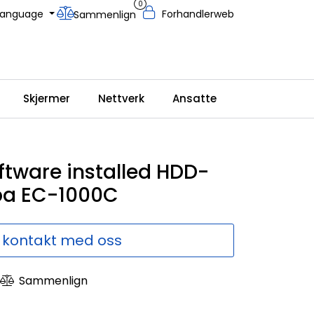
0
Language
Forhandlerweb
Sammenlign
Skjermer
Nettverk
Ansatte
ftware installed HDD-
ba EC-1000C
 kontakt med oss
Sammenlign