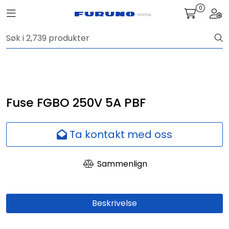
Skip to main content
0
Toggle navigation
Togg
Navigasjon
Kommunikasjon
Fiskeleting
Fuse FGBO 250V 5A PBF
Survey
Ta kontakt med oss
Digitale tjenester
Sammenlign
Kamera
Beskrivelse
Skjermer