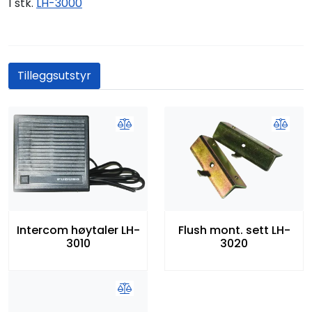
1 stk.
LH-3000
Tilleggsutstyr
Intercom høytaler LH-
Flush mont. sett LH-
3010
3020