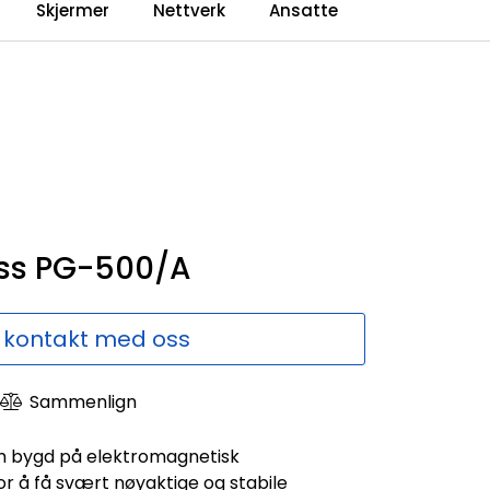
0
Skjermer
Nettverk
Ansatte
Language
Forhandlerweb
Sammenlign
ss PG-500/A
 kontakt med oss
Sammenlign
 bygd på elektromagnetisk
r å få svært nøyaktige og stabile