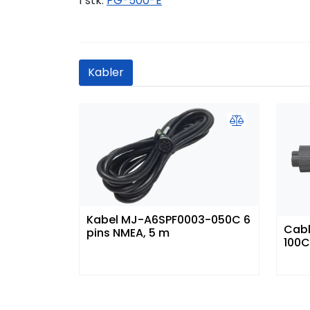
1 stk.
PG-500-E
Kabler
Kabel MJ-A6SPF0003-050C 6
Cabl
pins NMEA, 5 m
100C