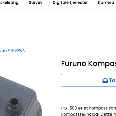
iskeleting
Survey
Digitale tjenester
Kamera
pass PG-500/A
Furuno Kompa
Ta
PG-500 er et kompass som
kompassteknologi. Dette fo