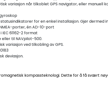
isk variasjon når tilkoblet GPS navigator, eller manuell 
 gyroskop
atusindikatorer for en enkel installasjon. Gjør dermed i
/ NMEA-porter, én AD-10-port
i IEC 61162-2 format
 eller til NAVpilot-500.
 variasjon ved tilkobling av GPS.
-0183
sk deviasjon.
magnetisk kompassteknologi. Dette for å få svært nøyak