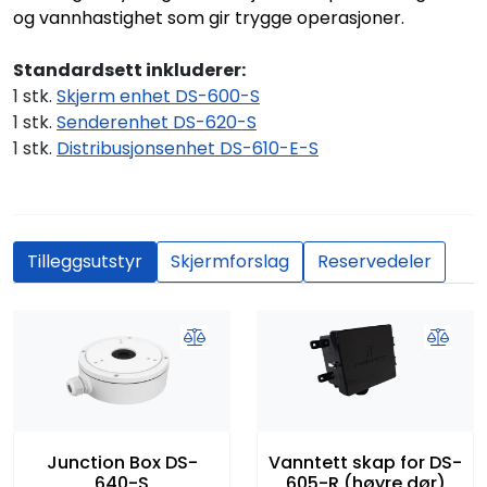
og vannhastighet som gir trygge operasjoner.
Standardsett inkluderer:
1 stk.
Skjerm enhet DS-600-S
1 stk.
Senderenhet DS-620-S
1 stk.
Distribusjonsenhet DS-610-E-S
Tilleggsutstyr
Skjermforslag
Reservedeler
Junction Box DS-
Vanntett skap for DS-
640-S
605-R (høyre dør)