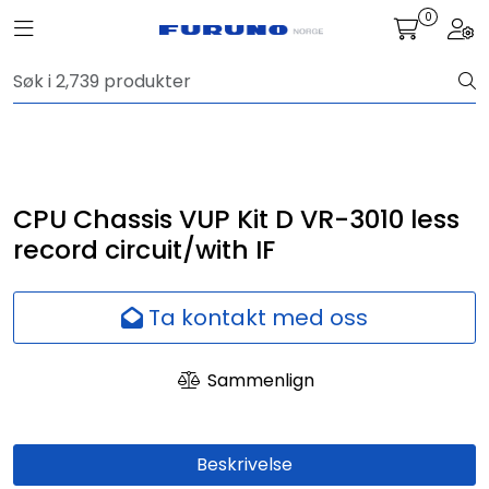
Skip to main content
0
Toggle navigation
Togg
Navigasjon
Kommunikasjon
Fiskeleting
CPU Chassis VUP Kit D VR-3010 less
record circuit/with IF
Survey
Ta kontakt med oss
Digitale tjenester
Sammenlign
Kamera
Skjermer
Beskrivelse