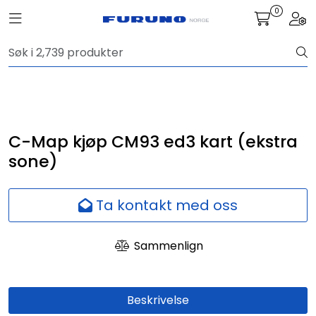
Skip to main content
0
Toggle navigation
Togg
Navigasjon
Kommunikasjon
Fiskeleting
C-Map kjøp CM93 ed3 kart (ekstra
sone)
Survey
Ta kontakt med oss
Digitale tjenester
Sammenlign
Kamera
Skjermer
Beskrivelse