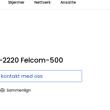
0
Skjermer
Nettverk
Ansatte
Language
Forhandlerweb
Sammenlign
P-2220 Felcom-500
 kontakt med oss
Sammenlign