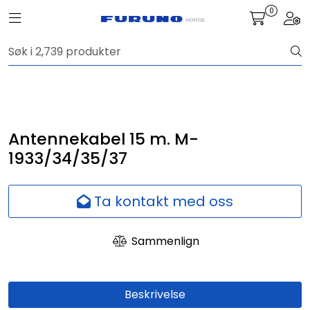
Skip to main content
0
Toggle navigation
Togg
Navigasjon
Kommunikasjon
Fiskeleting
Antennekabel 15 m. M-
1933/34/35/37
Survey
Ta kontakt med oss
Digitale tjenester
Sammenlign
Kamera
Skjermer
Beskrivelse