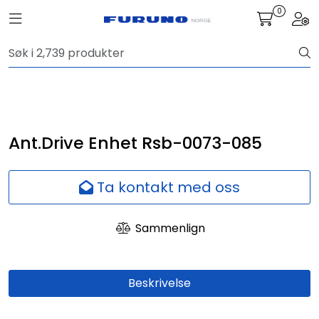
Skip to main content
0
Toggle navigation
Togg
Navigasjon
Kommunikasjon
Fiskeleting
Ant.Drive Enhet Rsb-0073-085
Survey
Ta kontakt med oss
Digitale tjenester
Sammenlign
Kamera
Beskrivelse
Skjermer