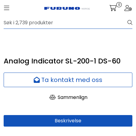
Skip to main content
0
Toggle navigation
Togg
Navigasjon
Kommunikasjon
Fiskeleting
Analog Indicator SL-200-1 DS-60
Survey
Ta kontakt med oss
Digitale tjenester
Sammenlign
Kamera
Beskrivelse
Skjermer