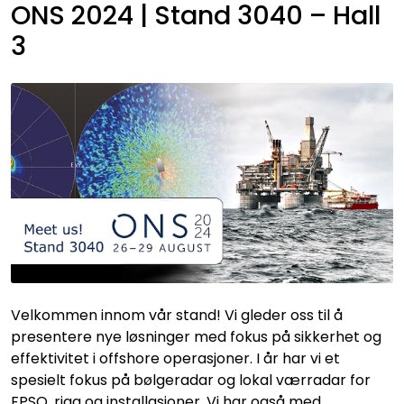
ONS 2024 | Stand 3040 – Hall
Skip to main content
3
Velkommen innom vår stand! Vi gleder oss til å
presentere nye løsninger med fokus på sikkerhet og
effektivitet i offshore operasjoner. I år har vi et
spesielt fokus på bølgeradar og lokal værradar for
FPSO, rigg og installasjoner. Vi har også med